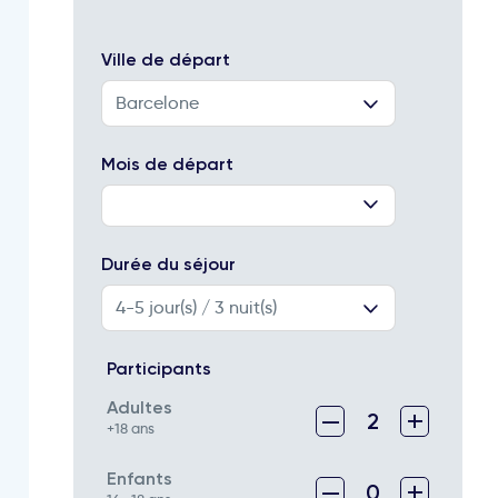
Ville de départ
Barcelone
Mois de départ
Durée du séjour
4-5
jour(s) / 3 nuit(s)
Participants
Adultes
–
+
2
+18 ans
Enfants
–
+
0