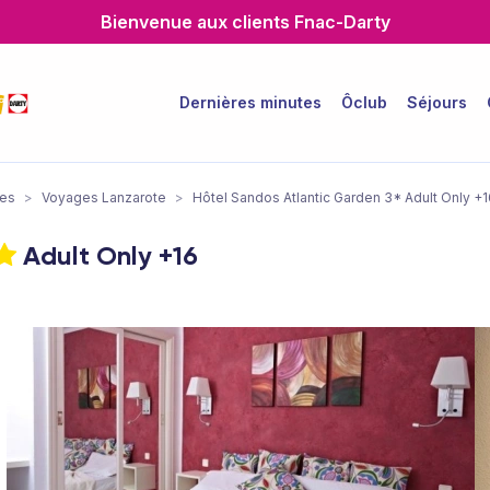
Bienvenue aux clients Fnac-Darty
Dernières minutes
Ôclub
Séjours
ies
>
Voyages Lanzarote
>
Hôtel Sandos Atlantic Garden 3* Adult Only +1
Adult Only +16