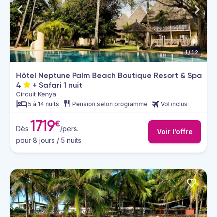
1/12
Hôtel Neptune Palm Beach Boutique Resort & Spa
4
+ Safari 1 nuit
Circuit Kenya
5 à 14 nuits
Pension selon programme
Vol inclus
1719
€
Dès
/pers.
Voir l’offre
pour 8 jours / 5 nuits