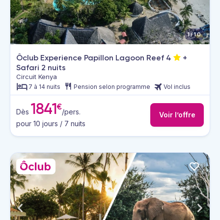
1/10
Ôclub Experience Papillon Lagoon Reef
4
+
Safari 2 nuits
Circuit Kenya
7 à 14 nuits
Pension selon programme
Vol inclus
1841
€
Dès
/pers.
Voir l’offre
pour 10 jours / 7 nuits