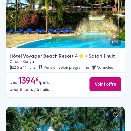
1/10
Hôtel Voyager Beach Resort
4
+ Safari 1 nuit
Circuit Kenya
5 à 14 nuits
Pension selon programme
Vol inclus
1394
€
Dès
/pers.
Voir l’offre
pour 8 jours / 5 nuits