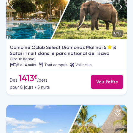
1/15
Combiné Ôclub Select Diamonds Malindi
5
&
Safari 1 nuit dans le parc national de Tsavo
Circuit Kenya
5 à 14 nuits
Tout compris
Vol inclus
1413
€
Dès
/pers.
Voir l’offre
pour 8 jours / 5 nuits