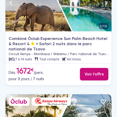
1/13
Combiné Ôclub Experience Sun Palm Beach Hotel
& Resort
4
+ Safari 2 nuits dans le parc
national de Tsavo
Circuit Kenya - Mombasa / Watamu / Parc national de Tsavo
Est & Ouest
7 à 14 nuits
Tout compris
Vol inclus
1672
€
Dès
/pers.
Voir l’offre
pour 9 jours / 7 nuits