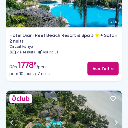
1/18
Hôtel Diani Reef Beach Resort & Spa
3
+ Safari
2 nuits
Circuit Kenya
7 à 14 nuits
Vol inclus
1778
€
Dès
/pers.
Voir l’offre
pour 10 jours / 7 nuits