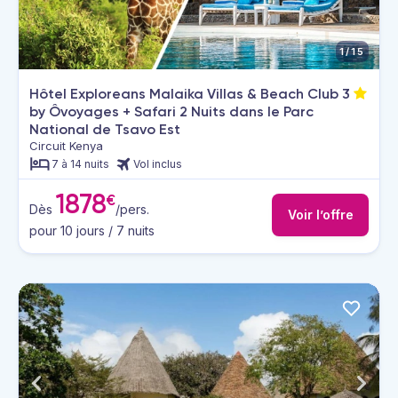
1/15
Hôtel Exploreans Malaika Villas & Beach Club
3
by Ôvoyages + Safari 2 Nuits dans le Parc
National de Tsavo Est
Circuit Kenya
7 à 14 nuits
Vol inclus
1878
€
Dès
/pers.
Voir l’offre
pour 10 jours / 7 nuits