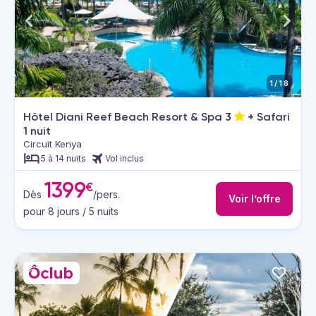
1/18
Hôtel Diani Reef Beach Resort & Spa
3
+ Safari
1 nuit
Circuit Kenya
5 à 14 nuits
Vol inclus
1399
€
Dès
/pers.
Voir l’offre
pour 8 jours / 5 nuits