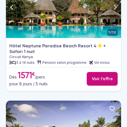
1/12
Hôtel Neptune Paradise Beach Resort
4
+
Safari 1 nuit
Circuit Kenya
5 à 14 nuits
Pension selon programme
Vol inclus
1571
€
Dès
/pers.
Voir l’offre
pour 8 jours / 5 nuits