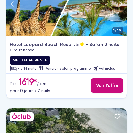
1/19
Hôtel Leopard Beach Resort
5
+ Safari 2 nuits
Circuit Kenya
MEILLEURE VENTE
7 à 14 nuits
Pension selon programme
Vol inclus
1619
€
Dès
/pers.
Voir l’offre
pour 9 jours / 7 nuits