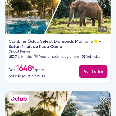
1/15
Combiné Ôclub Select Diamonds Malindi
5
+
Safari 1 nuit au Kudu Camp
Circuit Kenya
7 à 14 nuits
Pension selon programme
Vol inclus
1648
€
Dès
/pers.
Voir l’offre
pour 10 jours / 7 nuits