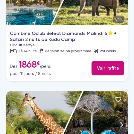
1/15
Combiné Ôclub Select Diamonds Malindi
5
+
Safari 2 nuits au Kudu Camp
Circuit Kenya
8 à 14 nuits
Pension selon programme
Vol inclus
1868
€
Dès
/pers.
Voir l’offre
pour 11 jours / 8 nuits