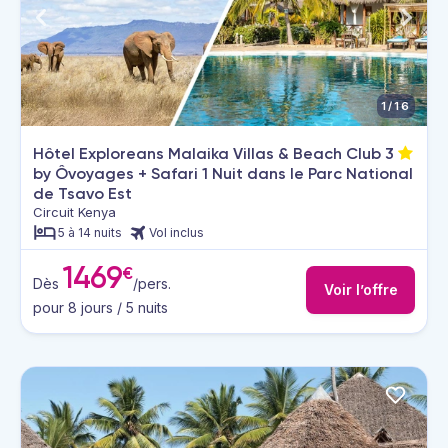
1/16
Hôtel Exploreans Malaika Villas & Beach Club
3
by Ôvoyages + Safari 1 Nuit dans le Parc National
de Tsavo Est
Circuit Kenya
5 à 14 nuits
Vol inclus
1469
€
Dès
/pers.
Voir l’offre
pour 8 jours / 5 nuits