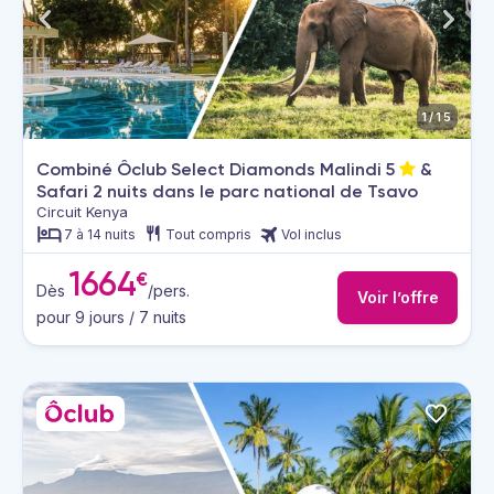
1/15
Combiné Ôclub Select Diamonds Malindi
5
&
Safari 2 nuits dans le parc national de Tsavo
Circuit Kenya
7 à 14 nuits
Tout compris
Vol inclus
1664
€
Dès
/pers.
Voir l’offre
pour 9 jours / 7 nuits