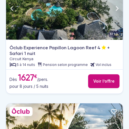
1/10
Ôclub Experience Papillon Lagoon Reef
4
+
Safari 1 nuit
Circuit Kenya
5 à 14 nuits
Pension selon programme
Vol inclus
1627
€
Dès
/pers.
Voir l’offre
pour 8 jours / 5 nuits