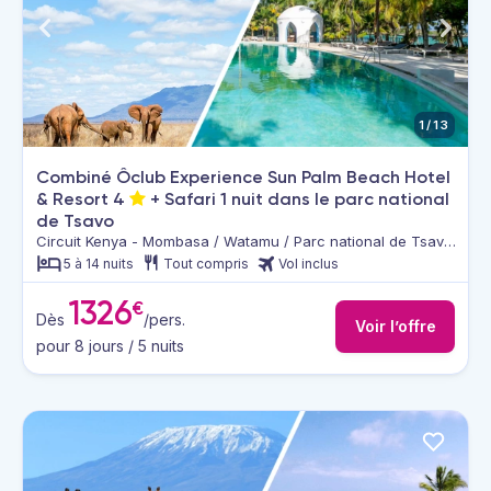
1/13
Combiné Ôclub Experience Sun Palm Beach Hotel
& Resort
4
+ Safari 1 nuit dans le parc national
de Tsavo
Circuit Kenya - Mombasa / Watamu / Parc national de Tsavo
Est & Ouest
5 à 14 nuits
Tout compris
Vol inclus
1326
€
Dès
/pers.
Voir l’offre
pour 8 jours / 5 nuits