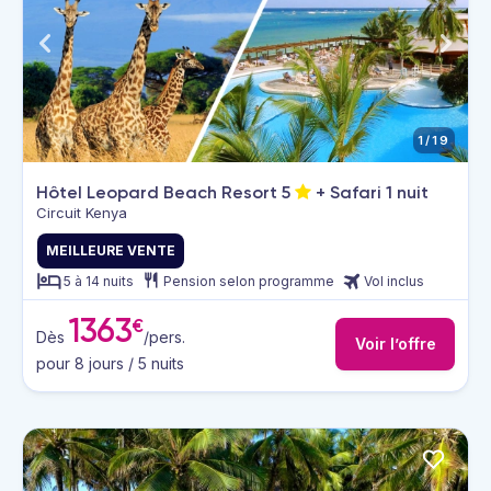
1/19
Hôtel Leopard Beach Resort
5
+ Safari 1 nuit
Circuit Kenya
MEILLEURE VENTE
5 à 14 nuits
Pension selon programme
Vol inclus
1363
€
Dès
/pers.
Voir l’offre
pour 8 jours / 5 nuits