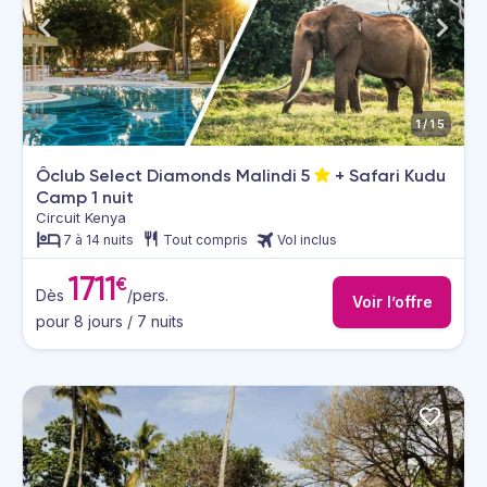
1/15
Ôclub Select Diamonds Malindi
5
+ Safari Kudu
Camp 1 nuit
Circuit Kenya
7 à 14 nuits
Tout compris
Vol inclus
1711
€
Dès
/pers.
Voir l’offre
pour 8 jours / 7 nuits