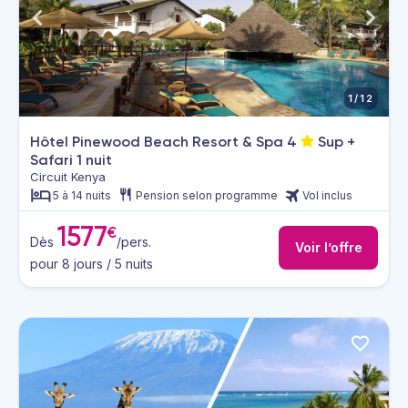
1/12
Hôtel Pinewood Beach Resort & Spa
4
Sup +
Safari 1 nuit
Circuit Kenya
5 à 14 nuits
Pension selon programme
Vol inclus
1577
€
Dès
/pers.
Voir l’offre
pour 8 jours / 5 nuits