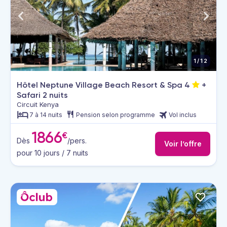
1/12
Hôtel Neptune Village Beach Resort & Spa
4
+
Safari 2 nuits
Circuit Kenya
7 à 14 nuits
Pension selon programme
Vol inclus
1866
€
Dès
/pers.
Voir l’offre
pour 10 jours / 7 nuits